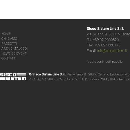
Sisco Sistem Line S.r.l.
HOME
Via Milano, 8 20816 Ceria
CHI SIAMO
Tel. +39 02 9660826
PRODOTTI
Fax. +39 02 9660175
AREA CATALOGO
Email:
info@siscosistem.it
NEWS ED EVENTI
CONTATTI
Aiuti e contributi pubblici
© Sisco Sistem Line S.r.l.
Via Milano, 8 20816 Ceriano Laghetto (MB
P.IVA. 02593190966 - Cap. Soc. € 50.000 I.V. - Rea 752998/1996 - Regist