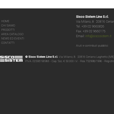
Sisco Sistem Line S.r.l.
HOME
Via Milano, 8 20816 Ceria
CHI SIAMO
Tel. +39 02 9660826
PRODOTTI
Fax. +39 02 9660175
AREA CATALOGO
Email:
info@siscosistem.it
NEWS ED EVENTI
CONTATTI
Aiuti e contributi pubblici
© Sisco Sistem Line S.r.l.
Via Milano, 8 20816 Ceriano Laghetto (MB
P.IVA. 02593190966 - Cap. Soc. € 50.000 I.V. - Rea 752998/1996 - Regist