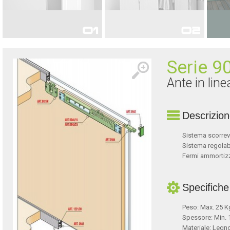
PER PORTE
PER MOBILI
Serie 9
Ante in lin
Descrizio
Sistema scorrevo
Sistema regolab
Fermi ammortizz
Specifiche
Peso: Max. 25 K
Spessore: Min.
Materiale: Legn