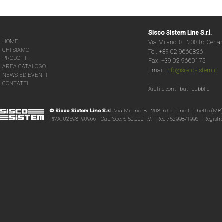
Sisco Sistem Line S.r.l.
HOME
Via Milano, 8 20816 Ceria
CHI SIAMO
Tel. +39 02 9660826
PRODOTTI
Fax. +39 02 9660175
AREA CATALOGO
Email:
info@siscosistem.it
NEWS ED EVENTI
CONTATTI
Aiuti e contributi pubblici
© Sisco Sistem Line S.r.l.
Via Milano, 8 20816 Ceriano Laghetto (MB
P.IVA. 02593190966 - Cap. Soc. € 50.000 I.V. - Rea 752998/1996 - Regist